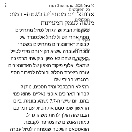
10 ביולי 2023
זמן קריאה 3 דקות
כל הפוסטים
אדוונצ'רים מתחילים בשטח- רמות
מסלולים
מנשה לעמק המעיינות
אירועים
בעקבות הביקוש הגדול לטיול מתחילים 
נוסף אחרי הטיול לנחל אלכסנדר של 
סקירות
קבוצת "אדוונצ'רים מתחילים בשטח" 
מדריכים
ונוכח העובדה ששיא הקיץ וחם מידי לטייל 
באיזורים שהם לא צפון, ביקשתי מרמי כהן 
פודקאסט
שמאלי, אלוף פיקוד הצפון של האדוונצ'רים 
עזרה ביצירת מסלול והובלה לסיבוב נוסף 
במגרש הביתי שלו.
רמי לא התבלבל ומיד הסכים, נותן לי 
לבחור תאריכים אופציונאליים שהוא פנוי 
בהם. יום שישי ה-7.7 נשמע בוננזה. ביום 
הראשון שפרסמנו את הטיול עם רמי כבר 
הבנו שזה הולך להיות משהו גדול. 
כמות האנשים שהצטרפה לקבוצת 
הוואטסאפ השקטה שנפתחה לטיול עברה 