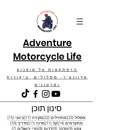
Adventure
Motorcycle Life
הרפתקאות על אופנוע
אדוונצ'ר- מסלולים, ביקורות
וסרטונים
סינון תוכן
23 פוסטים
22 פוסטים
17 פוסטים
15 פוסטים
מסלול
(23)
מתחילים
(22)
סקירה
(17)
בינוני
(15)
14 פוסטים
11 פוסטים
11 פוסטים
10 פוסטים
מתקדמים
(14)
קל
(11)
מרכז
(11)
מדריך
(10)
9 פוסטים
9 פוסטים
8 פוסטים
7 פוסטים
צפון
(9)
מדבר
(9)
דרום
(8)
הרי ירושלים
(7)