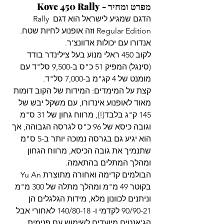
מפרט ומחיר - Kove 450 Rally
הדגם שמגיע לישראל הוא דגם Rally 
Regular Edition וזה אופנוע לחיות שטח. 
אנדורו עם יכולות אדוונצ'ר.
לקוב 450 ראלי מנוע בעל צילינדר בודד 
(סינגל) המפיק 51 כ"ס ב-9,500 סל"ד עם 
מומנט של 4 קג"מ ב-7,000 סל"ד.
קצת על המימדים: המידות של הקוב דומות 
מאוד לאופנוע אינדורו, עם משקל יבש של 
145 ק"ג בלבד(!), מרווח גחון של 31 ס"מ 
וגובה כיסא של 96 כ"ס לגרסה הגבוהה, אך 
הוא יגיע גם בגרסה נמוכה יותר ב-5 ס"מ 
שתנמיך את גובה הכיסא, מרווח הגחון 
ומהלך המתלים בהתאמה.
הבולמים קדימה ואחורה מתוצרת Yu An 
בקוטר 49 מ"מ ומהלך מתלה של 300 מ"מ 
וניתנים לכוונון מלא, מידות הגלגלים הן 
90/90-21 לקדמי ו- 140/80-18 לאחורי אבל 
הג'אנטים מיועדים לשימוש עם פנימית. 