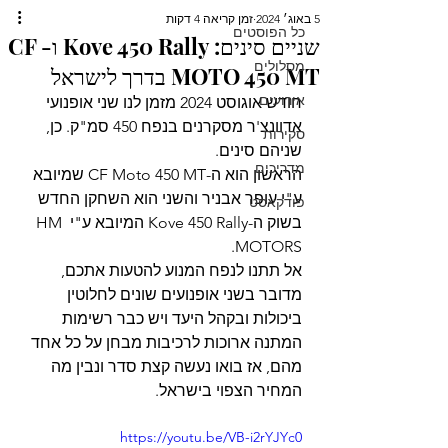
5 באוג׳ 2024
זמן קריאה 4 דקות
כל הפוסטים
שניים סינים: Kove 450 Rally ו- CF
מסלולים
MOTO 450 MT בדרך לישראל
אירועים
חודש אוגוסט 2024 מזמן לנו שני אופנועי 
אדוונצ'ר מסקרנים בנפח 450 סמ"ק. כן, 
סקירות
שניהם סינים.
מדריכים
הראשון הוא ה-CF Moto 450 MT שמיובא 
ע"י עופר אבניר והשני הוא השחקן החדש 
פודקאסט
בשוק ה-Kove 450 Rally המיובא ע"י HM 
MOTORS.
אל תתנו לנפח המנוע להטעות אתכם, 
מדובר בשני אופנועים שונים לחלוטין 
ביכולות ובקהל היעד ויש כבר רשימות 
המתנה ארוכות לרכיבות מבחן על כל אחד 
מהם, אז בואו נעשה קצת סדר ונבין מה 
המחיר הצפוי בישראל.
https://youtu.be/VB-i2rYJYc0