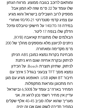
ומותאם לרוכב בגובה ממוצע. מרווח הגחון 
שלו עומד על 22 ס"מ שזה לא המון אבל 
מספיק לרוב השבילים בישראל והוא מגיע 
עם צמיג קדמי סטנדרטי 90/90-21 ואחורי 
במידה 140/70-18 על חישוקי טיובלס ומיכל 
הדלק שלו בנפח 17 ליטר.
הבולמים שלו מתוצרת קאיאבה (KYB), 
ניתנים לכיוונון מלא ומספקים מהלך של 200 
מ"מ מקדימה ומאחורה.
מבחינת בקרות נמצא כמובן ABS הניתן 
לניתוק ובקרת אחיזה שגם היא ניתנת 
לניתוק, שתיהן תוצרת Bosch. על הכידון 
נמצא מסך TFT צבעוני בגודל 5 אינץ' עם 
חיבור BT ושקע USB. האופנוע מגיע עם מגן 
רוח מתכוונן ומראות מתקפלות.
המחיר בארה"ב עומד על 6,500$ ובישראל 
עדיין אין מחיר רשמי נכון לרגע זה, אני 
מעריך שהוא יעלה סביב 40-45 אלף שקלים 
כמחיר חדירה לשוק ואם אכן זה יהיה 