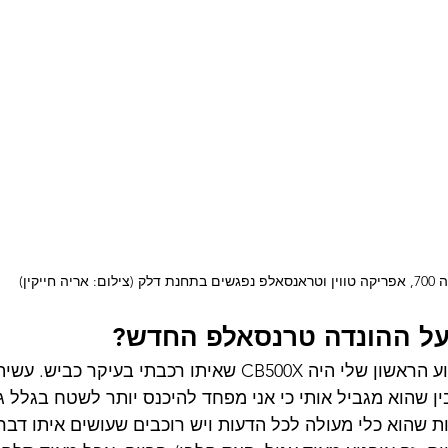
ת דלק (צילום: אריה חייקין)
על ההונדה טרנסאלפ החדש?
קודם קצת רקע. האופנוע הראשון שלי היה CB500X שאיתו רכבתי בעי
ן שהוא מגביל אותי כי אני מפחד להיכנס יותר לשטח בגלל ג'
ות שהוא כלי מעולה לכל הדעות ויש רוכבים שעושים איתו דבר