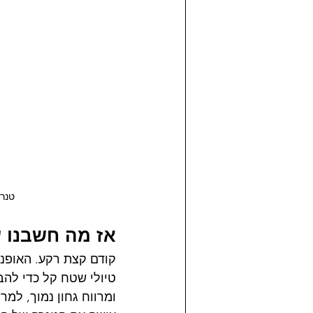
טנרה 700, אפריקה טווין וטראנסאלפ נפגשים בתחנ
אז מה חשבנו 
טיולי שטח קל כדי להבי
ומרווח גחון נמוך, למר