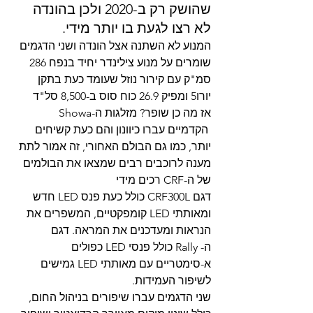
שהושק רק ב-2020 ולכן בהונדה 
לא רצו לגעת בו יותר מידי.
המנוע לא השתנה אצל הונדה ושני הדגמים 
שומרים על מנוע צילינדר יחיד בנפח 286 
סמ"ק עם קירור נוזל שעומד כעת בתקן 
יורו5 ומפיק 26.9 כוח סוס ב-8,500 סל"ד
אז מה כן שופר? מזלגות ה-Showa 
 הקדמיים עברו כיוונון והם כעת קשיחים 
יותר, כמו גם הבולם האחורי, זה אמור לתת 
מענה לרוכבים רבים שמצאו את הבולמים 
של ה-CRF רכים מידי
דגם CRF300L כולל כעת פנס LED חדש 
ומאותתי LED קומפקטיים, המשפרים את 
הנראות ומעדכנים את המראה. דגם 
ה- Rally כולל פנסי LED כפולים 
א-סימטריים עם מאותתי LED גמישים 
לשיפור העמידות.
שני הדגמים עברו שיפורים בניהול החום, 