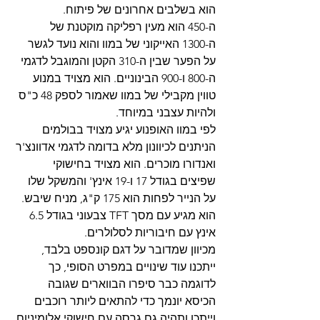
הוא בשלבים אחרונים של פיתוח.
ה-450 הוא מעין רפליקה מוקטנת של 
ה-1300 האייקוני של במוו והוא נועד לגשר 
על הפער שבין ה-310 הקטן והמוגבל לדגמי 
ה-800 ו-900 הבינוניים. הוא מצויד במנוע 
טווין מקבילי של במוו שאמור לספק 48 כ"ס 
ולהיות עצבני במיוחד.
לפי במוו האופנוע יגיע מצויד בבולמים 
הניתנים לכיוונון מלא בדומה לדגמי אדוונצ'ר 
ואנדורו מוכרים. הוא מצויד בחישוקי 
שפיצים בגודל 17 ו-19 אינץ' והמשקל שלו 
על הנייר לפחות הוא 175 ק"ג, מניח שיבש.
הוא מגיע עם מסך TFT צבעוני בגודל 6.5 
אינץ עם חיבוריות לסלולרים.
מכיוון שמדובר על דגם קונספט בלבד, 
ייתכנו עוד שינויים במפרט הסופי, כך 
לדוגמה כבר סיפרו הבווארים שגובה 
הכיסא יונמך כדי להתאים ליותר רוכבים 
וייתכן ותהיה גם גרסה עם חישוקי אלומיניום 