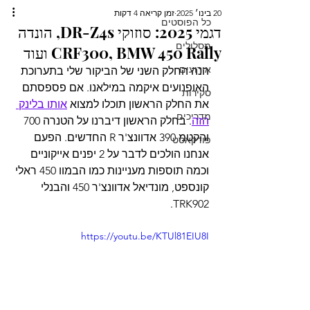
20 בינו׳ 2025
זמן קריאה 4 דקות
כל הפוסטים
דגמי 2025: סוזוקי DR-Z4s, הונדה
מסלולים
CRF300, BMW 450 Rally ועוד
אירועים
הנה החלק השני של הביקור שלי בתערוכת 
האופנועים איקמה במילאנו. אם פספסתם 
סקירות
את החלק הראשון תוכלו למצוא 
אותו בלינק 
מדריכים
הזה
. בחלק הראשון דיברנו על הטנרה 700 
והקטמ 390 אדוונצ'ר R החדשים. הפעם 
פודקאסט
אנחנו הולכים לדבר על 2 יפנים אייקוניים 
וכמה תוספות מעניינות כמו הבמוו 450 ראלי 
קונספט, מונדיאל אדוונצ'ר 450 והבנלי 
TRK902.
https://youtu.be/KTUl81EIU8I