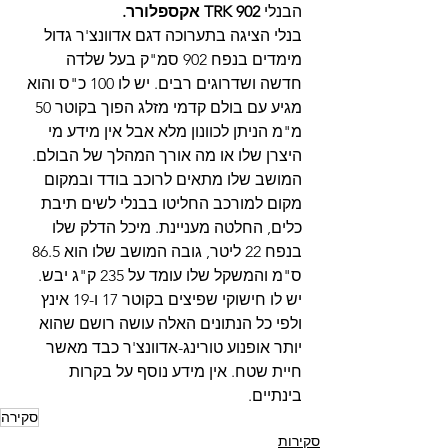
הבנלי
 TRK 902 אקספלורר.
בנלי הציגה בתערוכה דגם אדוונצ'ר גדול 
מימדים בנפח 902 סמ"ק בעל שלדה 
חדשה ושדרוגים רבים. יש לו 100 כ"ס והוא 
מגיע עם בולם קדמי מזלג הפוך בקוטר 50 
מ"מ הניתן לכוונון מלא אבל אין מידע מי 
היצרן שלו או מה אורך המהלך של הבולם. 
המושב שלו מתאים לרוכב בודד ובמקום 
מקום למורכב החליטו בבנלי לשים תיבת 
כלים, החלטה מעניינת. מיכל הדלק שלו 
בנפח 22 ליטר, גובה המושב שלו הוא 86.5 
ס"מ והמשקל שלו עומד על 235 ק"ג יבש. 
יש לו חישוקי שפיצים בקוטר 17 ו-19 אינץ 
ולפי כל הנתונים האלה עושה רושם שהוא 
יותר אופנוע טורינג-אדוונצ'ר כבד מאשר 
חיית שטח. אין מידע נוסף על בקרות 
בינתיים.
סקירה
סקירות