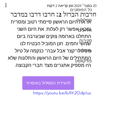
20 בפבר׳ 2024
זמן קריאה 2 דקות
כל הפוסטים
חרבות הברזל 2: חרבו דרבו במדבר
מסלולים
אז את היום הראשון סיימתי רטוב ומסריח 
ומכאן אפשר רק לעלות. את היום השני 
אירועים
התחלנו בארומה צוקים שבערבה ביום 
סקירות
שמשי וחמים. חנן המוביל הבטיח לנו 
מדריכים
מסלול "קצר אבל עבה" כנקמה על טיול 
המתחילים של היום הראשון והתלונות שלא 
פודקאסט
היו מספיק אתגרים מצד חברי הקבוצה.
להורדת המסלול באופרוד
https://youtu.be/bAY-2OdpIus