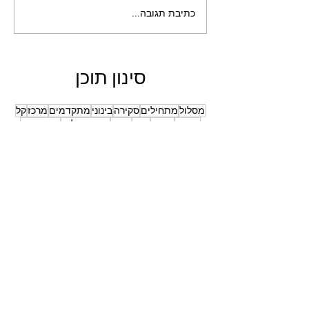
כתיבת תגובה...
סינון תוכן
מסלול
מתחילים
סקירה
בינוני
מתקדמים
מרכז
קל
מדריך
מדבר
צפון
דרום
הרי ירושלים
מקור מים
נגב
ציוד
גלבוע
פודקאסט
קשה
הדרכה
עמק המעיינות
ערבה
רמות מנשה
CF Moto
גליל
חו"ל
מעיל
מצלמה
עמק האלה
קורס
קל-בינוני
רומניה
360
Kove
אירוע
אליפות ישראל
בן שמן
בנלי
גולן
גוש עציון
גליל מערבי
דו יומי
דרך נוף כרמל
הונדה
הרכבה
השרון
חול
כביש 10
כינרת
מועדון הטנרה
עמק יזרעאל
צילום
צמיגים
קניות
רכיבת מבחן
שרון
הרשמה לעדכונים על פוסטים
חדשים