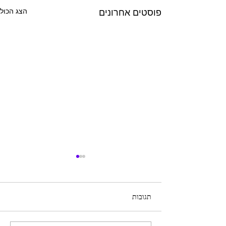
הצג הכול
פוסטים אחרונים
תגובות
71 אדוונצ'רים במדבר