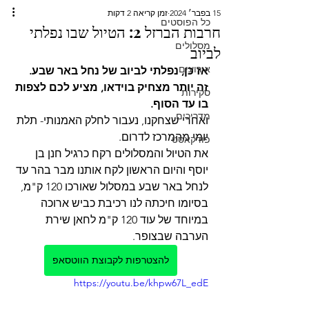
15 בפבר׳ 2024
זמן קריאה 2 דקות
כל הפוסטים
חרבות הברזל 2: הטיול שבו נפלתי
מסלולים
לביוב
אירועים
אז כן, נפלתי לביוב של נחל באר שבע. 
זה יותר מצחיק בוידאו, מציע לכם לצפות 
סקירות
בו עד הסוף.
מדריכים
ואחרי שצחקנו, נעבור לחלק האמנותי- תלת 
יומי מהמרכז לדרום.
פודקאסט
את הטיול והמסלולים רקח כרגיל חנן בן 
יוסף והיום הראשון לקח אותנו מבר בהר עד 
לנחל באר שבע במסלול שאורכו 120 ק"מ, 
בסיומו חיכתה לנו רכיבת כביש ארוכה 
במיוחד של עוד 120 ק"מ לחאן שירת 
הערבה שבצופר.
להצטרפות לקבוצת הווטסאפ
https://youtu.be/khpw67L_edE