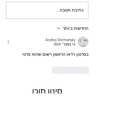
כתיבת תגובה...
החדשות ביותר
Andrey Dermansky
16 בפבר׳ 2024
בסרטון וידאו 
הראשון 
רשום שהוא פרטי
לייק
להשיב
סינון תוכן
מסלול
מתחילים
סקירה
בינוני
מתקדמים
מרכז
קל
מדריך
מדבר
צפון
דרום
הרי ירושלים
מקור מים
נגב
ציוד
גלבוע
פודקאסט
קשה
הדרכה
עמק המעיינות
ערבה
רמות מנשה
CF Moto
גליל
חו"ל
מעיל
מצלמה
עמק האלה
קורס
קל-בינוני