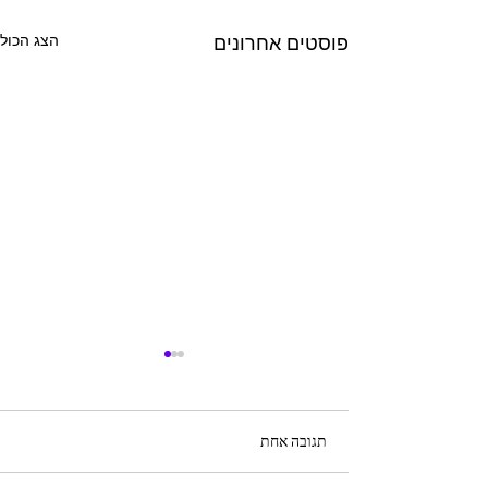
הצג הכול
פוסטים אחרונים
תגובה אחת
71 אדוונצ'רים במדבר