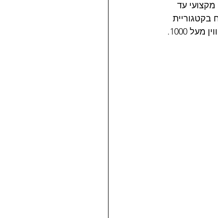
 הנוכחי השתתפו 15 רוכבים ב-4 קטגוריות (מנוע טווין מעל 1000, טווין עד 999, מקצועי עד 
ח בקטגוריית 