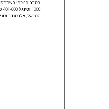
1000 וסינגל 401-800 סמ"ק), 
הסינגל, אלכסנדר וטנין בטווין עד 999, טל אשכנזי במקצועי עד 00