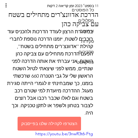
11 בספט׳ 2023
זמן קריאה 2 דקות
כל הפוסטים
הדרכת אדוונצ'רים מתחילים בשטח
מסלולים
עם צביקה כהן
אירועים
במסגרת הרצון לעודד הדרכות ולהכניס עוד 
רוכבים לשטח, יזמנו הדרכה נוספת לחברי 
סקירות
קהילת ''אדוונצ'רים מתחילים בשטח'', 
מדריכים
הפעם הדרכת מתחילים עם צביקה כהן 
השטח. אני עברתי את אותה הדרכה לפני 
פודקאסט
שנתיים, ממש לפני שיצאתי לטיול השטח 
הראשון שלי על גבי הטנרה 660 שרכשתי 
בזמנו, כך שמבחינתי זו לגמרי הייתה סגירת 
מעגל. ההדרכה מיועדת למי שטרם רכב 
בשטח וגם לאלו שכבר רכבו אבל רוצים 
לצבור בטחון ולשפר או לתקן טכניקה. וכך 
היה.
הצטרפו לקהילה שלנו בפייסבוק
https://youtu.be/3nwR3t6-Ftg