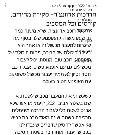
6 בנוב׳ 2022
זמן קריאה 5 דקות
כל הפוסטים
הדרכות אדוונצ'ר- סקירת מחירים,
מסלולים
קורסים וכל המסביב
אירועים
יודע כל רוכב אדוונצ'ר, שלא משנה כמה 
חדש או משודרג האופנוע שלו, בסוף מה 
סקירות
שיגרום למעבר מכשול זה או אחר היא 
מדריכים
בעיקר היכולת של הרוכב, פחות היכולת של 
האופנוע. רוכב טוב ומנוסה, יכול לעבור 
פודקאסט
מכשולים גם עם אופנוע פשוט, אבל רוכב 
חסר נסיון לא תמיד יעבור מכשול פשוט גם 
עם האופנוע הטוב בעולם.
כשעשיתי את המעבר מכביש לשטח, אי 
שם בשלהי אביב 2021, ידעתי מראש שלא 
אכנס לשטח בלי לעבור הדרכה מינימלית. 
הרכיבה בשטח שונה מאוד מרכיבת כביש 
ואי אפשר להסיק שדברים שעבדו לנו 
בכביש, יעבדו אותו דבר בשטח. הסיבה 