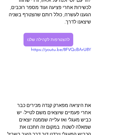
יחד עם יוסי ולנה על 890R, ורדי שחוזר 
לכשירות אחרי פציעה ועוד מספר רוכבים, 
הגענו לעשרה, כולל רותם שהצטרף בשניה 
שיצאנו לדרך.
להצטרפות לקהילה שלנו
https://youtu.be/8FVQcBArU8Y
את היציאה מפארק קנדה מכירים כבר 
אחרי פעמיים שיוצאים משם לטייל- יש 
כביש מעגלי ואז עלייה שממנה יוצאים 
שמאלה לשטח. במקום זה חתכנו את 
הכביש המעגלי וירדנו דוך דרך היער בשביל 