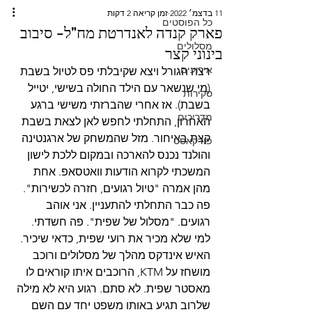
11 בדצמ׳ 2022
זמן קריאה 2 דקות
כל הפוסטים
פארק קנדה לאנדרטת מח"ל- סיבוב
מסלולים
בינוני קצר
אירועים
רצה הגורל ויצא שקיבלתי פס לטיול בשבת 
(מי שנשאר עם הילד החולה בשישי, יטייל 
סקירות
בשבת). אז אחרי שהברזתי משישי ברגע 
מדריכים
האחרון, התחלתי לחפש לאן לצאת בשבת 
קצת באיחור. מזל שהמשחק של ארגנטינה 
פודקאסט
והולנד נכנס להארכה ובמקום ללכת לישון 
המשכתי לקרוא הודעות וואטסאפ. אחת 
מהן אמרה "טיול רגועים, חזרה לכשירות". 
פה כבר התחלתי להתעניין. אני אוהב 
רגועים. "מסלול של שפית". פה חשדתי. 
למי שלא מכיר את רועי שפית, כדאי שיכיר. 
האיש אינדקס מהלך של מסלולים ורוכב 
מושחז על KTM, הרוכבים איתו קוראים לו 
מאסטר שפית. לא סתם. רגוע היא לא מילה 
שלרוב תגיע באותו משפט יחד עם השם 