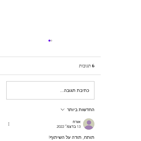
6 תגובות
כתיבת תגובה...
סיבוב קל-בינוני בהרי ירושלים:
לטרון, הר טיסים, חרבת חנות
החדשות ביותר
אורח
13 בדצמ׳ 2022
תותח, תודה על השיתוף!