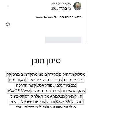
Yaniv Shalev
12 במרץ 2023
בתשובה לפוסט של
Geva Telem
😊
לייק
להשיב
סינון תוכן
מסלול
מתחילים
סקירה
בינוני
מתקדמים
מרכז
קל
מדריך
מדבר
צפון
דרום
הרי ירושלים
מקור מים
נגב
ציוד
גלבוע
פודקאסט
קשה
הדרכה
עמק המעיינות
ערבה
רמות מנשה
CF Moto
גליל
חו"ל
מעיל
מצלמה
עמק האלה
קורס
קל-בינוני
רומניה
360
Kove
אירוע
אליפות ישראל
בן שמן
בנלי
גולן
גוש עציון
גליל מערבי
דו יומי
דרך נוף כרמל
הונדה
הרכבה
השרון
חול
כביש 10
כינרת
מועדון הטנרה
עמק יזרעאל
צילום
צמיגים
קניות
רכיבת מבחן
שרון