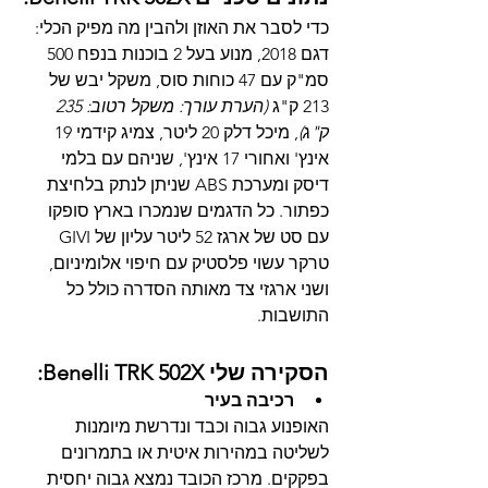
כדי לסבר את האוזן ולהבין מה מפיק הכלי: 
דגם 2018, מנוע בעל 2 בוכנות בנפח 500 
סמ"ק עם 47 כוחות סוס, משקל יבש של 
213 ק"ג 
(הערת עורך: משקל רטוב: 235 
ק"ג)
, מיכל דלק 20 ליטר, צמיג קידמי 19 
אינץ' ואחורי 17 אינץ', שניהם עם בלמי 
דיסק ומערכת ABS שניתן לנתק בלחיצת 
כפתור. כל הדגמים שנמכרו בארץ סופקו 
עם סט של ארגז 52 ליטר עליון של GIVI 
טרקר עשוי פלסטיק עם חיפוי אלומיניום, 
ושני ארגזי צד מאותה הסדרה כולל כל 
התושבות.
:Benelli TRK 502X הסקירה שלי
רכיבה בעיר
האופנוע גבוה וכבד ונדרשת מיומנות 
לשליטה במהירות איטית או בתמרונים 
בפקקים. מרכז הכובד נמצא גבוה יחסית 