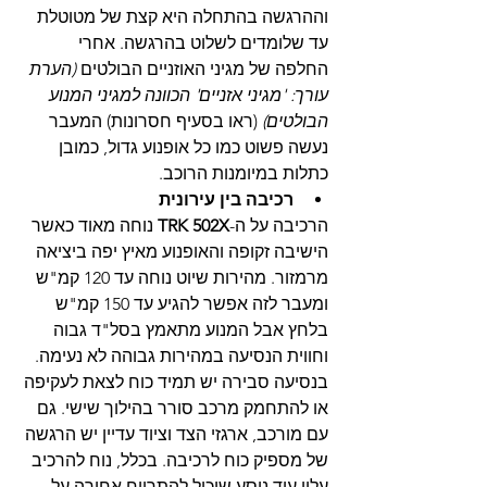
וההרגשה בהתחלה היא קצת של מטוטלת 
עד שלומדים לשלוט בהרגשה. אחרי 
החלפה של מגיני האוזניים הבולטים 
(הערת 
עורך: 'מגיני אזניים' הכוונה למגיני המנוע 
הבולטים)
 (ראו בסעיף חסרונות) המעבר 
נעשה פשוט כמו כל אופנוע גדול, כמובן 
כתלות במיומנות הרוכב.
רכיבה בין עירונית
הרכיבה על ה-
TRK 502X 
נוחה מאוד כאשר 
הישיבה זקופה והאופנוע מאיץ יפה ביציאה 
מרמזור. מהירות שיוט נוחה עד 120 קמ"ש 
ומעבר לזה אפשר להגיע עד 150 קמ"ש 
בלחץ אבל המנוע מתאמץ בסל"ד גבוה 
וחווית הנסיעה במהירות גבוהה לא נעימה. 
בנסיעה סבירה יש תמיד כוח לצאת לעקיפה 
או להתחמק מרכב סורר בהילוך שישי. גם 
עם מורכב, ארגזי הצד וציוד עדיין יש הרגשה 
של מספיק כוח לרכיבה. בכלל, נוח להרכיב 
עליו עוד נוסע שיכול להתרווח אחורה על 