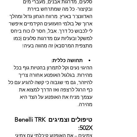
סלעים, מדרגות אבנים, מעברי מים 
ובקיצור- כל מה שמתרחש בזירת 
האדוונצ'ר בארץ. מרווח הגחון גדול ומהלך 
ארוך של בולמי הזעזועים הקידמיים איפשר 
לי לכבוש כל דרך. אבל, חסר לו כוח ביחס 
למשקל ובעליות עם מדרגות סלעים (כמו 
מתצפית המרסבא) זה מהווה בעיה!
תחושה כללית:
ההיגוי נעים וקל לתמרון בהטיות גוף בכל 
מהירות. בגלגול האופנוע אחורה צריך 
להיזהר, גם מי שגבוה כי קשה להגיע עם כל 
כף הרגל לרצפה ואז הדרך למצוא את 
עצמך מניח את האופנוע על הצד היא 
מהירה.
טיפולים וצמיגים Benelli TRK 
502X:
צמיגים – את האופנוע קיבלתי עם צמיגי 