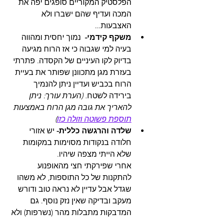
הפלסטיק המקוריים סופגים יפה את 
המכה ועדיף שהם ישברו ולא 
האצבעות...
משקף קידמי-  
נמוך יחסית ומהווה 
בעיה למי שגבוה כי אז הרוח מגיעה 
בדיוק לקו העיניים של הקסדה. פתרתי 
בעזרת מגן מתכוונן שפותר את בעיית 
הרוח בכביש ועדיין ניתן להנמיך 
בירידה לשטח. 
(הערת עורך: ניתן 
להאריך את גובה מגן הרוח באמצעות 
תוספת פשוטה וזולה כזו
)
שלדה והרגשה כללית- 
יש אזורי 
חלודה בנקודות מסוימות במקומות 
שלא הייתי מצפה שיהיו.
אחרי שפירקתי חצי מהאופנוע 
להתקנות של כל התוספות, לא משהו 
שגדל אבל עדיין לא נראה טוב ודורש 
מעקב ובדיקה שאין נזק נוסף. גם 
המדבקות מתבלות מהר (נשרפות) ולא 