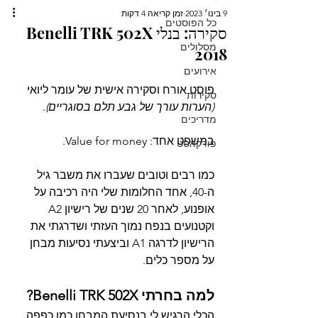
9 בינו׳ 2023
זמן קריאה 4 דקות
כל הפוסטים
סקירה: בנלי Benelli TRK 502X
מסלולים
2018
אירועים
פוסט אורח וסקירה אישית של עומר ליואי 
סקירות
(הערות עורך של גבע תלם בסוגריים)
.
מדריכים
במשפט אחד: Value for money.
פודקאסט
כמו רבים וטובים שעברו את משבר גיל 
ה-40, אחד החלומות שלי היה רכיבה על 
אופנוע, לאחר 20 שנים של רישיון A2 
וקטנועים בנפח נמוך העזתי ושדרגתי את 
הרישיון לדרגה A1 וביצעתי נסיעות מבחן 
על מספר כלים. 
למה בחרתי Benelli TRK 502X?
הכלי הרגיש לי בנסיעת המבחן כמו כפפה 