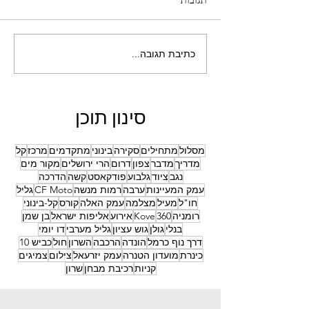
כתיבת תגובה...
ציוד רכיבת שטח למתחילים
סינון תוכן
מסלול
מתחילים
סקירה
בינוני
מתקדמים
מרכז
קל
מדריך
מדבר
צפון
דרום
הרי ירושלים
מקור מים
נגב
ציוד
גלבוע
פודקאסט
קשה
הדרכה
עמק המעיינות
ערבה
רמות מנשה
CF Moto
גליל
חו"ל
מעיל
מצלמה
עמק האלה
קורס
קל-בינוני
רומניה
360
Kove
אירוע
אליפות ישראל
בן שמן
בנלי
גולן
גוש עציון
גליל מערבי
דו יומי
דרך נוף כרמל
הונדה
הרכבה
השרון
חול
כביש 10
כינרת
מועדון הטנרה
עמק יזרעאל
צילום
צמיגים
קניות
רכיבת מבחן
שרון