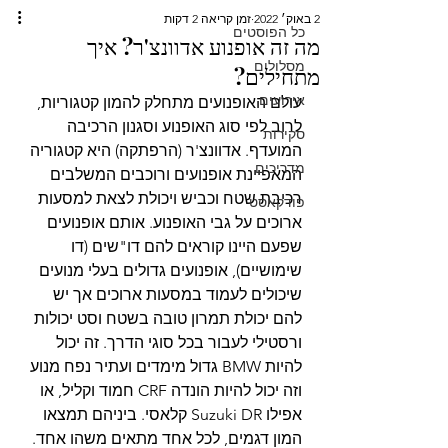
2 באוק׳ 2022
זמן קריאה 2 דקות
כל הפוסטים
מה זה אופנוע אדוונצ'ר? איך
מסלולים
מתחילים?
אירועים
עולם האופנועים מתחלק להמון קטגוריות, 
לרוב לפי סוג האופנוע וסגנון הרכיבה 
סקירות
המועדף. אדוונצ'ר (הרפתקה) היא קטגוריה 
מדריכים
המאפיינת אופנועים ורוכבים המשלבים 
רכיבת שטח וכביש ויכולת לצאת למסעות 
פודקאסט
ארוכים על גבי האופנוע. אותם אופנועים 
שפעם היינו קוראים להם דו"שים (דו 
שימושיים), אופנועים גדולים בעלי מנועים 
שיכולים לעמוד במסעות ארוכים אך יש 
להם יכולת תמרון טובה בשטח וסט יכולות 
ורסטילי לעבור בכל סוגי הדרך. זה יכול 
להיות BMW גדול מימדים ועתיר נפח מנוע 
וזה יכול להיות הונדה CRF חמוד וקליל, או 
אפילו Suzuki DR קלאסי. ביניהם תמצאו 
המון דגמים, לכל אחד מתאים משהו אחד. 