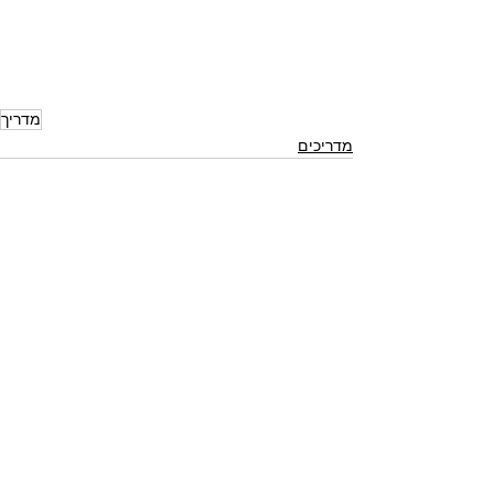
מדריך
מדריכים
הצג הכול
פוסטים אחרונים