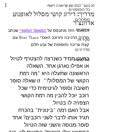
20 בנוב׳ 2022
זמן קריאה 3 דקות
כל הפוסטים
מדריך: דירוג קושי מסלול לאופנוע
מסלולים
אדוונצ'ר
אירועים
המאמר הזה מתבסס על 
המאמר המקורי
 שכתב 
מדריך הרכיבה והרוכב האגדי Bret Tkacs עם 
סקירות
קצת עריכה ותוספות של גבע תלם
מדריכים
כמעט תמיד כשנרצה להצטרף לטיול 
פודקאסט
או אפילו נארגן אחד, השאלה 
הראשונה שתעלה היא "מה רמת 
הקושי של המסלול?". זו שאלה סופר 
חשובה וסופר לגיטימית כדי שכל 
רוכב יוכל להבין מה רמת הקושי 
הצפויה לו בטיול.
אבל האם רמה "בינונית" בהכרח 
תגיד אותו לדבר לשני רוכבים? אחד 
סופר-מנוסה והשני שזה הטיול 