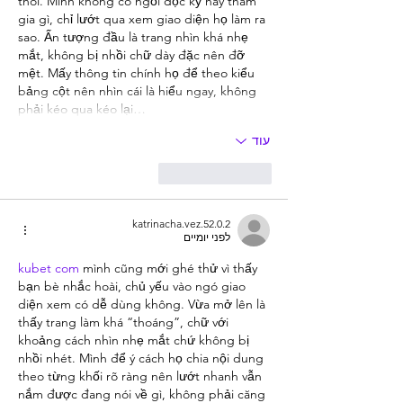
thôi. Mình không có ngồi đọc kỹ hay tham 
gia gì, chỉ lướt qua xem giao diện họ làm ra 
sao. Ấn tượng đầu là trang nhìn khá nhẹ 
mắt, không bị nhồi chữ dày đặc nên đỡ 
mệt. Mấy thông tin chính họ để theo kiểu 
bảng cột nên nhìn cái là hiểu ngay, không 
phải kéo qua kéo lại…
עוד
לייק
להשיב
katrinacha.vez.52.0.2
לפני יומיים
kubet com
 mình cũng mới ghé thử vì thấy 
bạn bè nhắc hoài, chủ yếu vào ngó giao 
diện xem có dễ dùng không. Vừa mở lên là 
thấy trang làm khá “thoáng”, chữ với 
khoảng cách nhìn nhẹ mắt chứ không bị 
nhồi nhét. Mình để ý cách họ chia nội dung 
theo từng khối rõ ràng nên lướt nhanh vẫn 
nắm được đang nói về gì, không phải căng 