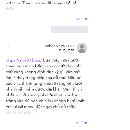
mắt tìm. Thanh menu đặt ngay chỗ dễ 
thấy…
עוד
לייק
להשיב
lydiaharve.y50.4.4.4
לפני יומיים
https://alo789.buzz/
 bữa thấy mọi người 
share nên mình bấm vào coi thử cho biết 
chứ cũng không định đọc kỹ gì. Vừa mở 
lên là thấy trang nhìn khá dễ thở, kiểu bố 
cục chia thành từng khối rõ ràng nên lướt 
nhanh vẫn nắm được đại khái. Mình thích 
nhất là chữ không bị nhồi nhét, khoảng 
trắng vừa đủ nên nhìn lâu không bị rối mắt. 
Với lại cái menu đặt ngay chỗ dễ thấy, 
chuyển qua lại…
עוד