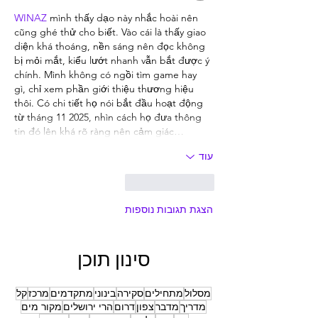
WINAZ
 mình thấy dạo này nhắc hoài nên 
cũng ghé thử cho biết. Vào cái là thấy giao 
diện khá thoáng, nền sáng nên đọc không 
bị mỏi mắt, kiểu lướt nhanh vẫn bắt được ý 
chính. Mình không có ngồi tìm game hay 
gì, chỉ xem phần giới thiệu thương hiệu 
thôi. Có chi tiết họ nói bắt đầu hoạt động 
từ tháng 11 2025, nhìn cách họ đưa thông 
tin đó lên khá rõ ràng nên cảm giác…
עוד
לייק
להשיב
הצגת תגובות נוספות
סינון תוכן
מסלול
מתחילים
סקירה
בינוני
מתקדמים
מרכז
קל
מדריך
מדבר
צפון
דרום
הרי ירושלים
מקור מים