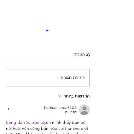
25 תגובות
כתיבת תגובה...
מקשקשים בקסדה פרק 2-
טיולי אופנועים בחו"ל
החדשות ביותר
katrinacha.vez.52.0.2
לפני יום
Bóng đá kèo trực tuyến
 mình thấy bạn bè 
nói hoài nên cũng bấm vào coi thử cho biết 