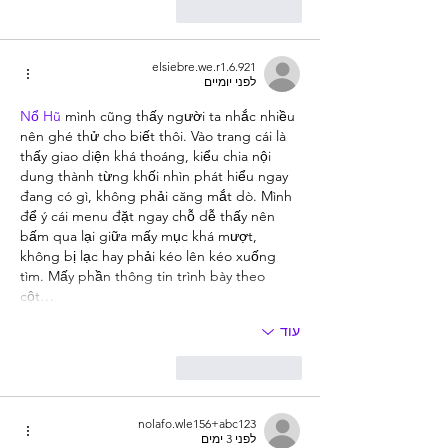
לייק
להשיב
elsiebre.we.r1.6.921
לפני יומיים
Nổ Hũ
 mình cũng thấy người ta nhắc nhiều 
nên ghé thử cho biết thôi. Vào trang cái là 
thấy giao diện khá thoáng, kiểu chia nội 
dung thành từng khối nhìn phát hiểu ngay 
đang có gì, không phải căng mắt dò. Mình 
để ý cái menu đặt ngay chỗ dễ thấy nên 
bấm qua lại giữa mấy mục khá mượt, 
không bị lạc hay phải kéo lên kéo xuống 
tìm. Mấy phần thông tin trình bày theo 
cột…
עוד
לייק
להשיב
nolafo.wle156+abc123
לפני 3 ימים