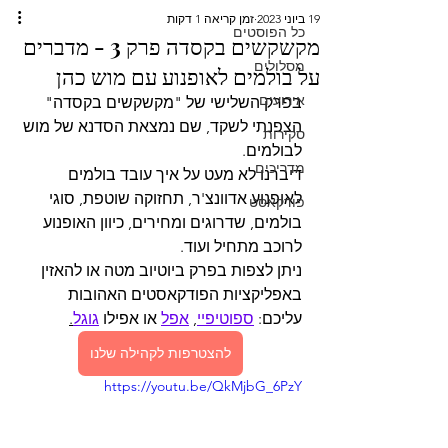
19 ביוני 2023
זמן קריאה 1 דקות
כל הפוסטים
מקשקשים בקסדה פרק 3 - מדברים
מסלולים
על בולמים לאופנוע עם מוש כהן
אירועים
בפרק השלישי של "מקשקשים בקסדה" 
הצפנתי לשקד, שם נמצאת הסדנא של מוש 
סקירות
לבולמים.
מדריכים
דיברנו לא מעט על איך עובד בולמים 
לאופנוע אדוונצ'ר, תחזוקה שוטפת, סוגי 
פודקאסט
בולמים, שדרוגים ומחירים, כיוון האופנוע 
לרוכב מתחיל ועוד.
ניתן לצפות בפרק ביוטיוב מטה או להאזין 
באפליקציות הפודקאסטים האהובות 
עליכם: 
ספוטיפיי
, 
אפל
 או אפילו 
גוגל
.
להצטרפות לקהילה שלנו
https://youtu.be/QkMjbG_6PzY