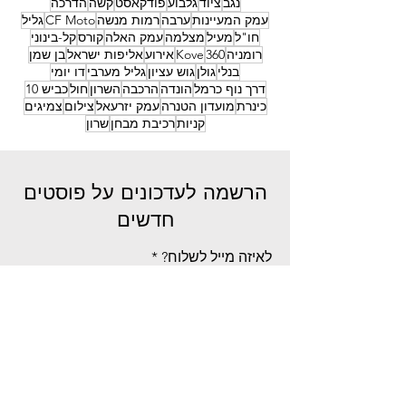
נגב
ציוד
גלבוע
פודקאסט
קשה
הדרכה
עמק המעיינות
ערבה
רמות מנשה
CF Moto
גליל
חו"ל
מעיל
מצלמה
עמק האלה
קורס
קל-בינוני
רומניה
360
Kove
אירוע
אליפות ישראל
בן שמן
בנלי
גולן
גוש עציון
גליל מערבי
דו יומי
דרך נוף כרמל
הונדה
הרכבה
השרון
חול
כביש 10
כינרת
מועדון הטנרה
עמק יזרעאל
צילום
צמיגים
קניות
רכיבת מבחן
שרון
הרשמה לעדכונים על פוסטים
חדשים
לאיזה מייל לשלוח?
הרשמה