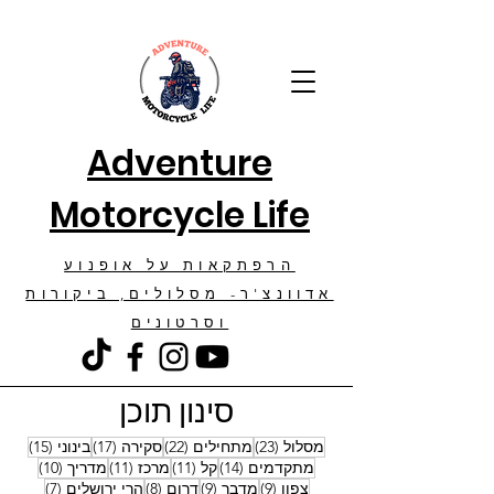
Adventure
Motorcycle Life
הרפתקאות על אופנוע
אדוונצ'ר- מסלולים, ביקורות
וסרטונים
סינון תוכן
23 פוסטים
22 פוסטים
17 פוסטים
15 פוסטים
מסלול
(23)
מתחילים
(22)
סקירה
(17)
בינוני
(15)
14 פוסטים
11 פוסטים
11 פוסטים
10 פוסטים
מתקדמים
(14)
קל
(11)
מרכז
(11)
מדריך
(10)
9 פוסטים
9 פוסטים
8 פוסטים
7 פוסטים
צפון
(9)
מדבר
(9)
דרום
(8)
הרי ירושלים
(7)