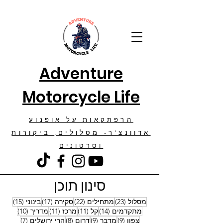
Adventure
Motorcycle Life
הרפתקאות על אופנוע
אדוונצ'ר- מסלולים, ביקורות
וסרטונים
סינון תוכן
23 פוסטים
22 פוסטים
17 פוסטים
15 פוסטים
מסלול
(23)
מתחילים
(22)
סקירה
(17)
בינוני
(15)
14 פוסטים
11 פוסטים
11 פוסטים
10 פוסטים
מתקדמים
(14)
קל
(11)
מרכז
(11)
מדריך
(10)
9 פוסטים
9 פוסטים
8 פוסטים
7 פוסטים
צפון
(9)
מדבר
(9)
דרום
(8)
הרי ירושלים
(7)