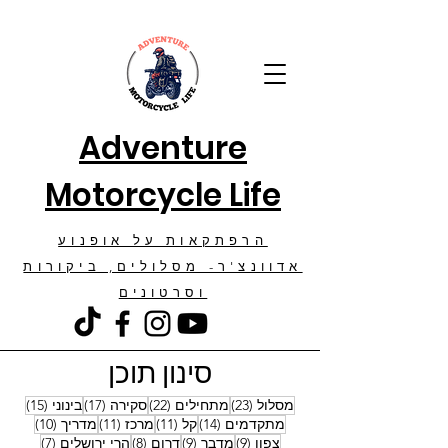
Adventure
Motorcycle Life
הרפתקאות על אופנוע
אדוונצ'ר- מסלולים, ביקורות
וסרטונים
סינון תוכן
23 פוסטים
22 פוסטים
17 פוסטים
15 פוסטים
מסלול
(23)
מתחילים
(22)
סקירה
(17)
בינוני
(15)
14 פוסטים
11 פוסטים
11 פוסטים
10 פוסטים
מתקדמים
(14)
קל
(11)
מרכז
(11)
מדריך
(10)
9 פוסטים
9 פוסטים
8 פוסטים
7 פוסטים
צפון
(9)
מדבר
(9)
דרום
(8)
הרי ירושלים
(7)