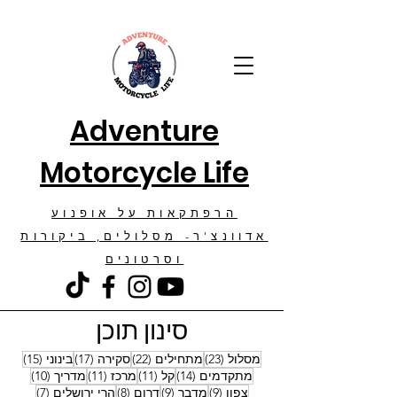
Adventure
Motorcycle Life
הרפתקאות על אופנוע
אדוונצ'ר- מסלולים, ביקורות
וסרטונים
סינון תוכן
23 פוסטים
22 פוסטים
17 פוסטים
15 פוסטים
מסלול
(23)
מתחילים
(22)
סקירה
(17)
בינוני
(15)
14 פוסטים
11 פוסטים
11 פוסטים
10 פוסטים
מתקדמים
(14)
קל
(11)
מרכז
(11)
מדריך
(10)
9 פוסטים
9 פוסטים
8 פוסטים
7 פוסטים
צפון
(9)
מדבר
(9)
דרום
(8)
הרי ירושלים
(7)