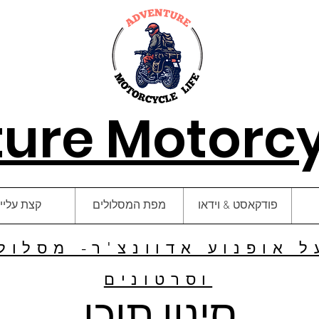
ure Motorcyc
פודקאסט & וידאו
מפת המסלולים
קצת עליי
 אופנוע אדוונצ'ר- מסלולי
וסרטונים
סינון תוכן