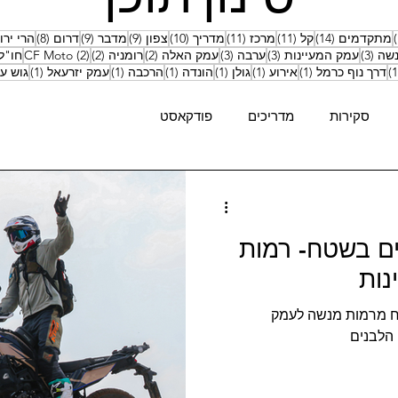
15 פוסטים
14 פוסטים
11 פוסטים
11 פוסטים
10 פוסטים
9 פוסטים
9 פוסטים
8 פוסטים
מתקדמים
(14)
קל
(11)
מרכז
(11)
מדריך
(10)
צפון
(9)
מדבר
(9)
דרום
(8)
הרי ירו
3 פוסטים
3 פוסטים
3 פוסטים
2 פוסטים
2 פוסטים
2 פוסטים
נשה
(3)
עמק המעיינות
(3)
ערבה
(3)
עמק האלה
(2)
רומניה
(2)
(2)
CF Moto
חו"ל
פוסט 1
פוסט 1
פוסט 1
פוסט 1
פוסט 1
פוסט 1
פוסט 1
דרך נוף כרמל
(1)
אירוע
(1)
גולן
(1)
הונדה
(1)
הרכבה
(1)
עמק יזרעאל
(1)
גוש עצ
סקירות
מדריכים
פודקאסט
ים בשטח- רמות
נות
טח מרמות מנשה לעמק
 הלבנים