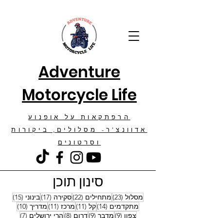
Adventure
Motorcycle Life
הרפתקאות על אופנוע
אדוונצ'ר- מסלולים, ביקורות
וסרטונים
סינון תוכן
23 פוסטים
22 פוסטים
17 פוסטים
15 פוסטים
מסלול
(23)
מתחילים
(22)
סקירה
(17)
בינוני
(15)
14 פוסטים
11 פוסטים
11 פוסטים
10 פוסטים
מתקדמים
(14)
קל
(11)
מרכז
(11)
מדריך
(10)
9 פוסטים
9 פוסטים
8 פוסטים
7 פוסטים
צפון
(9)
מדבר
(9)
דרום
(8)
הרי ירושלים
(7)