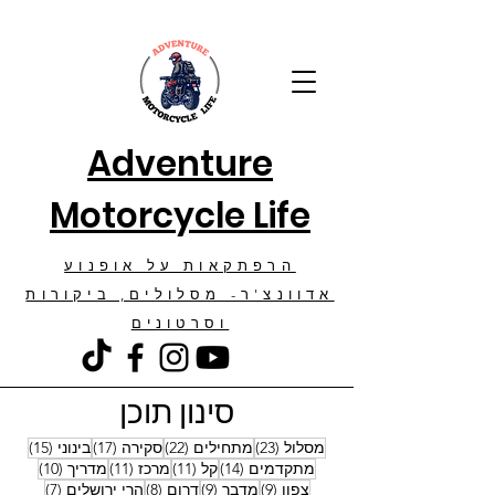
Adventure
Motorcycle Life
הרפתקאות על אופנוע
אדוונצ'ר- מסלולים, ביקורות
וסרטונים
סינון תוכן
23 פוסטים
22 פוסטים
17 פוסטים
15 פוסטים
מסלול
(23)
מתחילים
(22)
סקירה
(17)
בינוני
(15)
14 פוסטים
11 פוסטים
11 פוסטים
10 פוסטים
מתקדמים
(14)
קל
(11)
מרכז
(11)
מדריך
(10)
9 פוסטים
9 פוסטים
8 פוסטים
7 פוסטים
צפון
(9)
מדבר
(9)
דרום
(8)
הרי ירושלים
(7)