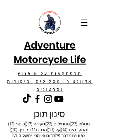
Adventure
Motorcycle Life
הרפתקאות על אופנוע
אדוונצ'ר- מסלולים, ביקורות
וסרטונים
סינון תוכן
23 פוסטים
22 פוסטים
17 פוסטים
15 פוסטים
מסלול
(23)
מתחילים
(22)
סקירה
(17)
בינוני
(15)
14 פוסטים
11 פוסטים
11 פוסטים
10 פוסטים
מתקדמים
(14)
קל
(11)
מרכז
(11)
מדריך
(10)
9 פוסטים
9 פוסטים
8 פוסטים
7 פוסטים
צפון
(9)
מדבר
(9)
דרום
(8)
הרי ירושלים
(7)