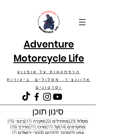
Adventure
Motorcycle Life
הרפתקאות על אופנוע
אדוונצ'ר- מסלולים, ביקורות
וסרטונים
סינון תוכן
23 פוסטים
22 פוסטים
17 פוסטים
15 פוסטים
מסלול
(23)
מתחילים
(22)
סקירה
(17)
בינוני
(15)
14 פוסטים
11 פוסטים
11 פוסטים
10 פוסטים
מתקדמים
(14)
קל
(11)
מרכז
(11)
מדריך
(10)
9 פוסטים
9 פוסטים
8 פוסטים
7 פוסטים
צפון
(9)
מדבר
(9)
דרום
(8)
הרי ירושלים
(7)