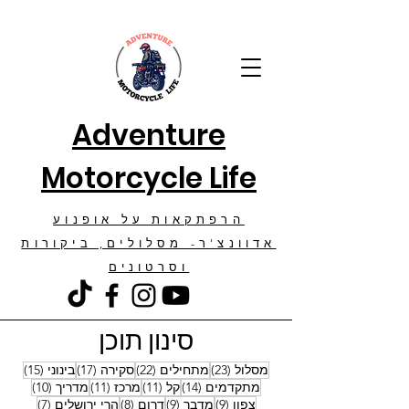
Adventure
Motorcycle Life
הרפתקאות על אופנוע
אדוונצ'ר- מסלולים, ביקורות
וסרטונים
סינון תוכן
23 פוסטים
22 פוסטים
17 פוסטים
15 פוסטים
מסלול
(23)
מתחילים
(22)
סקירה
(17)
בינוני
(15)
14 פוסטים
11 פוסטים
11 פוסטים
10 פוסטים
מתקדמים
(14)
קל
(11)
מרכז
(11)
מדריך
(10)
9 פוסטים
9 פוסטים
8 פוסטים
7 פוסטים
צפון
(9)
מדבר
(9)
דרום
(8)
הרי ירושלים
(7)