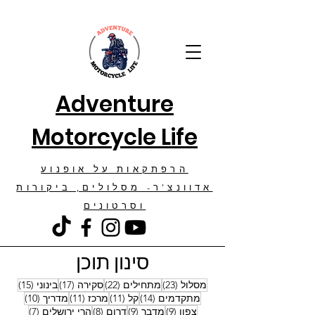
Adventure
Motorcycle Life
הרפתקאות על אופנוע
אדוונצ'ר- מסלולים, ביקורות
וסרטונים
סינון תוכן
23 פוסטים
22 פוסטים
17 פוסטים
15 פוסטים
מסלול
(23)
מתחילים
(22)
סקירה
(17)
בינוני
(15)
14 פוסטים
11 פוסטים
11 פוסטים
10 פוסטים
מתקדמים
(14)
קל
(11)
מרכז
(11)
מדריך
(10)
9 פוסטים
9 פוסטים
8 פוסטים
7 פוסטים
צפון
(9)
מדבר
(9)
דרום
(8)
הרי ירושלים
(7)