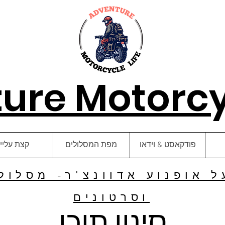
ure Motorcyc
פודקאסט & וידאו
מפת המסלולים
קצת עליי
 אופנוע אדוונצ'ר- מסלולי
וסרטונים
סינון תוכן