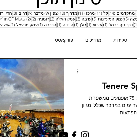
15 פוסטים
14 פוסטים
11 פוסטים
11 פוסטים
10 פוסטים
9 פוסטים
9 פוסטים
8 פוסטים
מתקדמים
(14)
קל
(11)
מרכז
(11)
מדריך
(10)
צפון
(9)
מדבר
(9)
דרום
(8)
הרי ירו
3 פוסטים
3 פוסטים
3 פוסטים
2 פוסטים
2 פוסטים
2 פוסטים
נשה
(3)
עמק המעיינות
(3)
ערבה
(3)
עמק האלה
(2)
רומניה
(2)
(2)
CF Moto
חו"ל
פוסט 1
פוסט 1
פוסט 1
פוסט 1
פוסט 1
פוסט 1
פוסט 1
דרך נוף כרמל
(1)
אירוע
(1)
גולן
(1)
הונדה
(1)
הרכבה
(1)
עמק יזרעאל
(1)
גוש עצ
סקירות
מדריכים
פודקאסט
Tenere S
האירוע השנתי של מועדון הטנרה: 75 אופנועים ממשפחת
ה ימים במדבר שכללו מגוון
 הפתעות